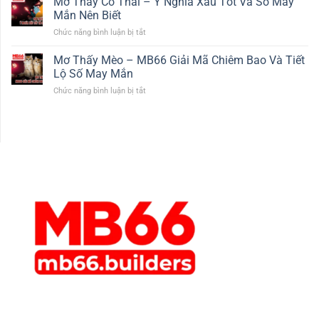
Mơ Thấy Có Thai – Ý Nghĩa Xấu Tốt Và Số May
Giải
Cược
Mơ
Mã
Mắn Nên Biết
Từ
Thấy
Giấc
Chuyên
Chức năng bình luận bị tắt
ở
Người
Chiêm
Gia
Mơ
Mất
Bao
Thấy
Mơ Thấy Mèo – MB66 Giải Mã Chiêm Bao Và Tiết
Đánh
Đặc
Có
Con
Lộ Số May Mắn
Biệt
Thai
Lô
Chức năng bình luận bị tắt
ở
–
Số
Mơ
Ý
Mấy
Thấy
Nghĩa
Để
Mèo
Xấu
Trúng
–
Tốt
Lớn?
MB66
Và
Giải
Số
Mã
May
Chiêm
Mắn
Bao
Nên
Và
Biết
Tiết
Lộ
Số
May
Mắn