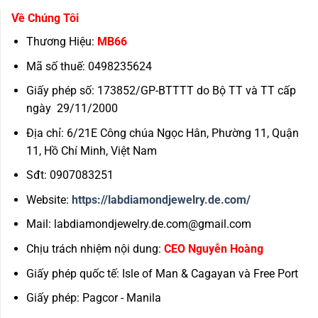
Về Chúng Tôi
Thương Hiệu:
MB66
Mã số thuế: 0498235624
Giấy phép số: 173852/GP-BTTTT do Bộ TT và TT cấp
ngày 29/11/2000
Địa chỉ: 6/21E Công chúa Ngọc Hân, Phường 11, Quận
11, Hồ Chí Minh, Việt Nam
Sđt: 0907083251
Website:
https://labdiamondjewelry.de.com/
Mail:
labdiamondjewelry.de.com@gmail.com
Chịu trách nhiệm nội dung:
CEO Nguyễn Hoàng
Giấy phép quốc tế: Isle of Man & Cagayan và Free Port
Giấy phép: Pagcor - Manila