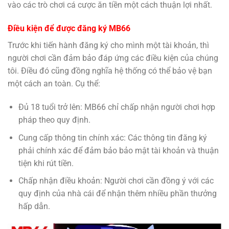
vào các trò chơi cá cược ăn tiền một cách thuận lợi nhất.
Điều kiện để được đăng ký MB66
Trước khi tiến hành đăng ký cho mình một tài khoản, thì
người chơi cần đảm bảo đáp ứng các điều kiện của chúng
tôi. Điều đó cũng đồng nghĩa hệ thống có thể bảo vệ bạn
một cách an toàn. Cụ thể:
Đủ 18 tuổi trở lên: MB66 chỉ chấp nhận người chơi hợp
pháp theo quy định.
Cung cấp thông tin chính xác: Các thông tin đăng ký
phải chính xác để đảm bảo bảo mật tài khoản và thuận
tiện khi rút tiền.
Chấp nhận điều khoản: Người chơi cần đồng ý với các
quy định của nhà cái để nhận thêm nhiều phần thưởng
hấp dẫn.