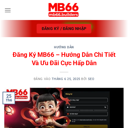
Bỏ
qua
nội
dung
ĐĂNG KÝ / ĐĂNG NHẬP
HƯỚNG DẪN
Đăng Ký MB66 – Hướng Dẫn Chi Tiết
Và Ưu Đãi Cực Hấp Dẫn
ĐĂNG VÀO
THÁNG 6 25, 2025
BỞI
SEO
25
Th6