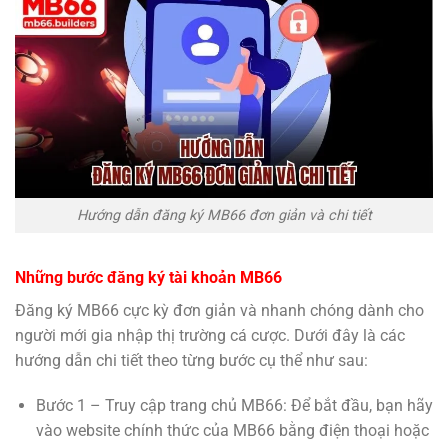
Hướng dẫn đăng ký MB66 đơn giản và chi tiết
Những bước đăng ký tài khoản MB66
Đăng ký MB66 cực kỳ đơn giản và nhanh chóng dành cho
người mới gia nhập thị trường cá cược. Dưới đây là các
hướng dẫn chi tiết theo từng bước cụ thể như sau:
Bước 1 – Truy cập trang chủ MB66: Để bắt đầu, bạn hãy
vào website chính thức của MB66 bằng điện thoại hoặc