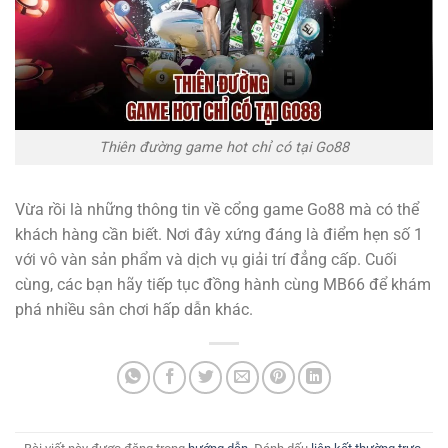
Thiên đường game hot chỉ có tại Go88
Vừa rồi là những thông tin về cổng game Go88 mà có thể
khách hàng cần biết. Nơi đây xứng đáng là điểm hẹn số 1
với vô vàn sản phẩm và dịch vụ giải trí đẳng cấp. Cuối
cùng, các bạn hãy tiếp tục đồng hành cùng MB66 để khám
phá nhiều sân chơi hấp dẫn khác.