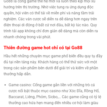
Go88 là cổng game thế hệ mới và luôn theo kịp mọi xu
hướng trên thị trường. Nhờ việc tung ra ứng dụng độc
quyền, hội viên có thể tải về miễn phí và nâng tầm trải
nghiệm. Các ván cược sẽ diễn ra dễ dàng hơn ngay trên
điện thoại di động ở bất cứ nơi đâu, bất kỳ lúc nào. Quy
trình tải app không chỉ đơn giản dễ dàng mà còn diễn ra
nhanh chóng trong vài phút.
Thiên đường game hot chỉ có tại Go88
Hầu hết những chuyên mục game phổ biến đều quy tụ đầy
đủ tại nền tảng này. Khách hàng có thể thử sức với một
trong các sản phẩm bên dưới để giải trí và kiếm về phần
thưởng hấp dẫn.
Game casino: Cổng game gắn liền với những trò cá
cược nổi bật thuộc mục casino như Xóc Đĩa, Rồng Hổ,
Baccarat, Liêng, Phỏm, Sicbo,… Các game cũng có tỷ lệ
thưởng cao hứa hẹn mang đến nhiều cơ hội làm giàu