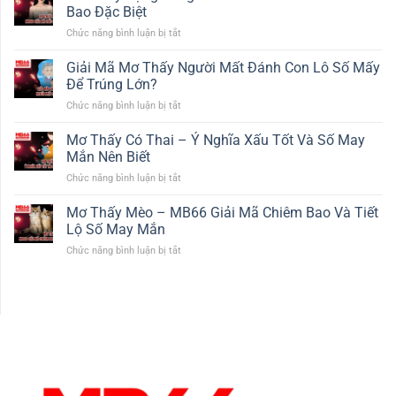
Kèo
Bao Đặc Biệt
Bóng
Chức năng bình luận bị tắt
ở
Đá
Mơ
–
Thấy
Giải Mã Mơ Thấy Người Mất Đánh Con Lô Số Mấy
Top
Rụng
3+
Để Trúng Lớn?
Răng
Bí
Chức năng bình luận bị tắt
ở
–
Quyết
Giải
MB66
Cá
Mã
Mơ Thấy Có Thai – Ý Nghĩa Xấu Tốt Và Số May
Giải
Cược
Mơ
Mã
Mắn Nên Biết
Từ
Thấy
Giấc
Chuyên
Chức năng bình luận bị tắt
ở
Người
Chiêm
Gia
Mơ
Mất
Bao
Thấy
Mơ Thấy Mèo – MB66 Giải Mã Chiêm Bao Và Tiết
Đánh
Đặc
Có
Con
Lộ Số May Mắn
Biệt
Thai
Lô
Chức năng bình luận bị tắt
ở
–
Số
Mơ
Ý
Mấy
Thấy
Nghĩa
Để
Mèo
Xấu
Trúng
–
Tốt
Lớn?
MB66
Và
Giải
Số
Mã
May
Chiêm
Mắn
Bao
Nên